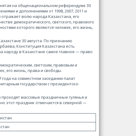
инятая на общенациональном референдуме 30
ениями и дополнениями от 1998, 2007, 2011 и
ы отражает волю народа Казахстана, его
естве демократического, светского, правового
ностями которого являются человек, его жизнь,
захстане 30 августа. По признанию
рбаева, Конституция Казахстана есть
ла народу в Казахстане самое главное — право
мократическим, светским, правовым и
к, его жизнь, права и свободы.
 года на совместном заседании палат
унитарным государством с президентско-
и проходят массовые праздничные гулянья и
но этот праздник отмечается в северной —
хстан