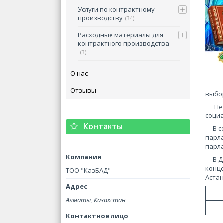
Услуги по контрактному
производству
34
Расходные материалы для
контрактного производства
3
О нас
Отзывы
выбо
Перв
социа
Контакты
В соо
парла
парл
В Ден
конц
ТОО "КазБАД"
Астан
Алматы, Казахстан