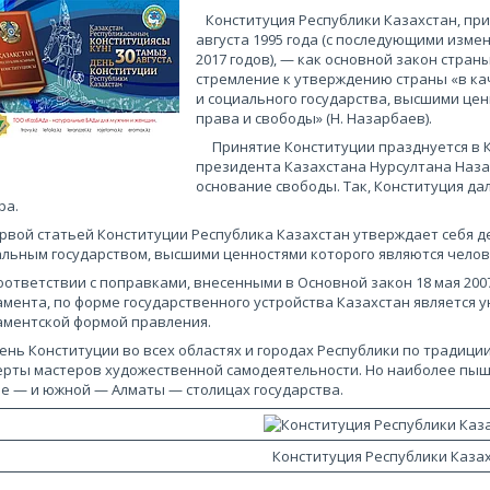
Конституция Республики Казахстан, пр
августа 1995 года (с последующими измен
2017 годов), — как основной закон стран
стремление к утверждению страны «в кач
и социального государства, высшими цен
права и свободы» (Н. Назарбаев).
Принятие Конституции празднуется в Ка
президента Казахстана Нурсултана Наза
основание свободы. Так, Конституция да
ра.
ой статьей Конституции Республика Казахстан утверждает себя де
льным государством, высшими ценностями которого являются челове
тветствии с поправками, внесенными в Основной закон 18 мая 2007
мента, по форме государственного устройства Казахстан является 
аментской формой правления.
ь Конституции во всех областях и городах Республики по традици
ерты мастеров художественной самодеятельности. Но наиболее пыш
е — и южной — Алматы — столицах государства.
Конституция Республики Каза