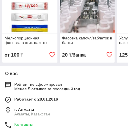
Мелкопорционная
Фасовка капсул/таблеток в
Услу
фасовка в стик-пакеты
банки
паке
100
20
125
от
₸
₸/банка
О нас
Рейтинг не сформирован
Менее 5 отзывов за последний год
Работает с 28.01.2016
г. Алматы
Алматы, Казахстан
Контакты