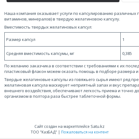
Наша компания оказывает услуги по капсулированию различных 
витаминов, минералов) в твердую желатиновою капсулу.
Вместимость твердых желатиновых капсул:
Размер капсул
1
Средняя вместимость капсумы, мг
0,385
По желанию заказчика в соответствии с требованиями к их после
пластиковый флакон можем оказать помощь в подборе размера и 
Твердые желатиновые капсулы из говяжьего сырья имеют ряд пре
желатиновая капсула маскирует неприятный запах и вкус препар
внешнего воздействия, обеспечивают легкость приема и точно 
организмом в полтора раза быстрее таблеточной формы.
Satu.kz
Сайт создан на маркетплейсе
ТОО "КазБАД" |
Пожаловаться на контент