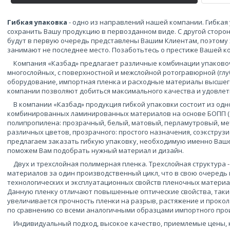
Гибкая упаковка
- одно из направлений нашей компании. Гибка
сохранить Вашу продукцию в первозданном виде. С другой сторо
будут в первую очередь представлены Вашим Клиентам, поэтому 
занимают не последнее место. Позаботьтесь о престиже Вашей к
Компания «Казбад» предлагает различные комбинации упаковочн
многослойных, с поверхностной и межслойной ротогравюрной (глу
оборудование, импортная пленка и расходные материалы высшег
компании позволяют добиться максимального качества и удовлет
В компании «Казбад» продукция гибкой упаковки состоит из одн
комбинированных ламинированных материалов на основе БОПП 
полипропилена: прозрачный, белый, матовый, перламутровый, ме
различных цветов, прозрачного: простого назначения, соэкструзион
предлагаем заказать гибкую упаковку, необходимую именно Вашей
поможем Вам подобрать нужный материал и дизайн.
Двух и трехслойная полимерная пленка. Трехслойная структура 
материалов за один производственный цикл, что в свою очередь
технологических и эксплуатационных свойств пленочных материа
Данную пленку отличают повышенные оптические свойства, такие 
увеличивается прочность пленки на разрыв, растяжение и прокол
по сравнению со всеми аналогичными образцами импортного про
Индивидуальный подход, высокое качество, приемлемые цены, 