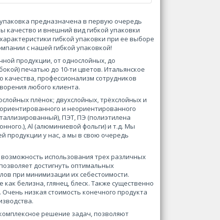
я упаковка предназначена в первую очередь
ны качество и внешний вид гибкой упаковки
характеристики гибкой упаковки при ее выборе
омпании с нашей гибкой упаковкой!
ой продукции, от однослойных, до
бокой) печатью до 10-ти цветов. Итальянское
о качества, профессионализм сотрудников
ворения любого клиента.
ослойных плёнок; двухслойных, трёхслойных и
(ориентированного и неориентированного
таллизированный), ПЭТ, ПЭ (полиэтилена
ного.), Al (алюминиевой фольги) и т.д. Мы
 продукции у нас, а мы в свою очередь
- возможность использования трех различных
 позволяет достигнуть оптимальных
лов при минимизации их себестоимости.
как белизна, глянец, блеск. Также существенно
. Очень низкая стоимость конечного продукта
изводства.
комплексное решение задач, позволяют