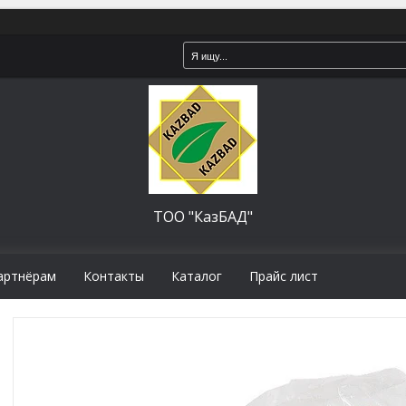
ТОО "КазБАД"
артнёрам
Контакты
Каталог
Прайс лист