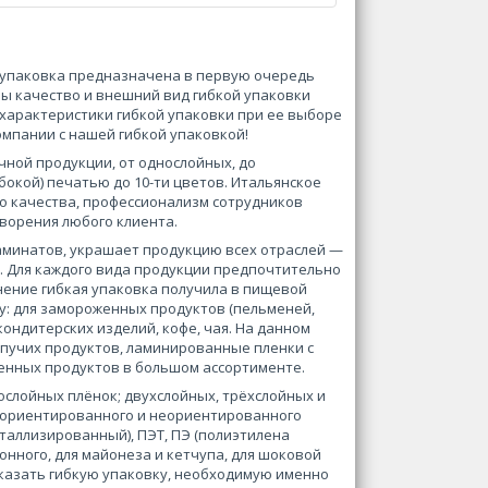
я упаковка предназначена в первую очередь
ны качество и внешний вид гибкой упаковки
характеристики гибкой упаковки при ее выборе
омпании с нашей гибкой упаковкой!
ой продукции, от однослойных, до
бокой) печатью до 10-ти цветов. Итальянское
о качества, профессионализм сотрудников
ворения любого клиента.
аминатов, украшает продукцию всех отраслей —
. Для каждого вида продукции предпочтительно
нение гибкая упаковка получила в пищевой
у: для замороженных продуктов (пельменей,
ондитерских изделий, кофе, чая. На данном
ыпучих продуктов, ламинированные пленки с
енных продуктов в большом ассортименте.
ослойных плёнок; двухслойных, трёхслойных и
(ориентированного и неориентированного
таллизированный), ПЭТ, ПЭ (полиэтилена
онного, для майонеза и кетчупа, для шоковой
 заказать гибкую упаковку, необходимую именно