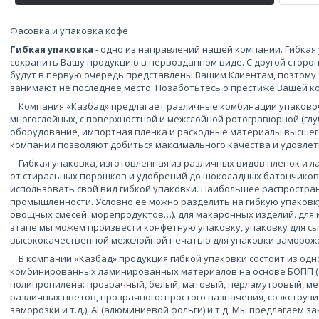
Фасовка и упаковка кофе
Гибкая упаковка
- одно из направлений нашей компании. Гибка
сохранить Вашу продукцию в первозданном виде. С другой сторо
будут в первую очередь представлены Вашим Клиентам, поэтому 
занимают не последнее место. Позаботьтесь о престиже Вашей к
Компания «Казбад» предлагает различные комбинации упаковочн
многослойных, с поверхностной и межслойной ротогравюрной (глу
оборудование, импортная пленка и расходные материалы высшег
компании позволяют добиться максимального качества и удовлет
Гибкая упаковка, изготовленная из различных видов пленок и л
от стиральных порошков и удобрений до шоколадных батончиков
использовать свой вид гибкой упаковки. Наибольшее распростра
промышленности. Условно ее можно разделить на гибкую упаковк
овощных смесей, морепродуктов…). для макаронных изделий. для к
этапе мы можем произвести конфетную упаковку, упаковку для с
высококачественной межслойной печатью для упаковки заморож
В компании «Казбад» продукция гибкой упаковки состоит из одн
комбинированных ламинированных материалов на основе БОПП 
полипропилена: прозрачный, белый, матовый, перламутровый, ме
различных цветов, прозрачного: простого назначения, соэкструзи
заморозки и т.д.), Al (алюминиевой фольги) и т.д. Мы предлагаем