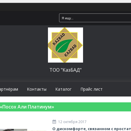
ТОО "КазБАД"
артнёрам
Контакты
Каталог
Прайс лист
«Посох Али Платинум»
12 октября 2017
О дискомфорте, связанном с прост