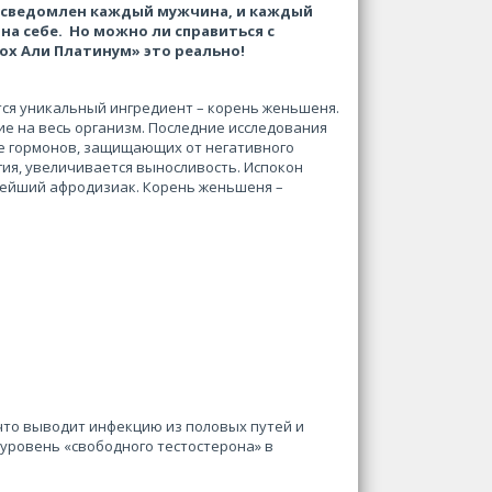
осведомлен каждый мужчина, и каждый
на себе. Но можно ли справиться с
ох Али Платинум» это реально!
ся уникальный ингредиент – корень женьшеня.
 на весь организм. Последние исследования
ке гормонов, защищающих от негативного
ия, увеличивается выносливость. Испокон
ейший афродизиак. Корень женьшеня –
что выводит инфекцию из половых путей и
уровень «свободного тестостерона» в