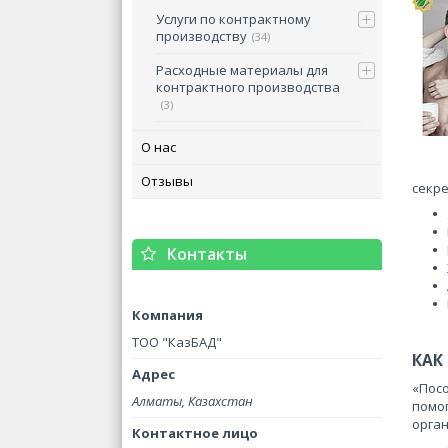
Услуги по контрактному
производству
34
Расходные материалы для
контрактного производства
3
О нас
Отзывы
секр
Контакты
ТОО "КазБАД"
КАК
«Посо
Алматы, Казахстан
помог
орган