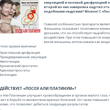
эякуляцией и половой дисфункцией 
второй из них наверняка ощутил это 
подобными недугами? Можно! С «Пос
Главной особенностью препарата являет
Женьшень оказывает позитивное влияние
доказали, что он способствует выработ
воздействия. При этом повышается энерг
веков женьшень использовали как мощн
етное оружие мужчины!
Эректильная дисфункция.
Преждевременная эякуляция.
Импотенция.
Хронический простатит.
Аденома простаты.
Бесплодие.
 ДЕЙСТВУЕТ «ПОСОХ АЛИ ПЛАТИНУМ»?
х Али Платинум» улучшает кровообращение в органах малого таза, 
ает в борьбе со множеством мужских болезней. Он также повышает 
изме, что позволяет добиться следующих результатов: